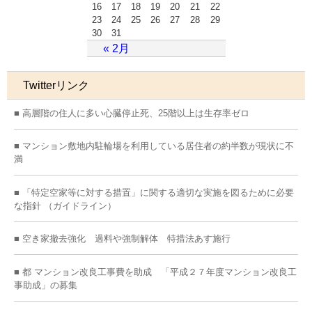
16
17
18
19
20
21
22
23
24
25
26
27
28
29
30
31
« 2月
Twitterリンク
■ 高層階の住人に多い心臓停止死、25階以上は生存率ゼロ
■ マンション敷地内駐輪場を利用している居住者の約半数が現状に不
満
■ 「特定空家等に対する措置」に関する適切な実施を図るために必要
な指針 （ガイドライン）
■ 空き家撤去強化 過料や強制解体 特措法あす施行
■ 都 マンション改良工事費を助成 「平成２７年度マンション改良工
事助成」の募集