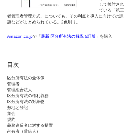
して検討され
ている「第三
者管理者管理方式」についても、その利点と導入に向けての課
題などがまとめられている。2色刷り。
Amazon.co.jp
で「
最新 区分所有法の解説 5訂版
」を購入
目次
区分所有法の全体像
管理者
管理組合法人
区分所有法の権利義務
区分所有法の対象物
敷地と登記
集会
規約
義務違反者に対する措置
占有者（賃借人）