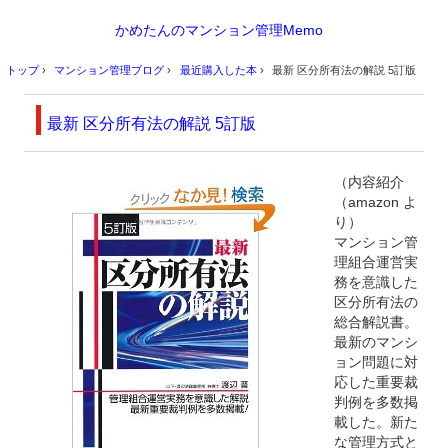
かめたんのマンション管理Memo
トップ
›
マンション管理ブログ
›
最近購入した本
›
最新 区分所有法の解説 5訂版
最新 区分所有法の解説 5訂版
（内容紹介
（amazon よ
り）
マンション管
理組合運営実
務を意識した
区分所有法の
総合解説書。
最新のマンシ
ョン問題に対
応した重要裁
判例を多数掲
載した。新た
な管理方式と