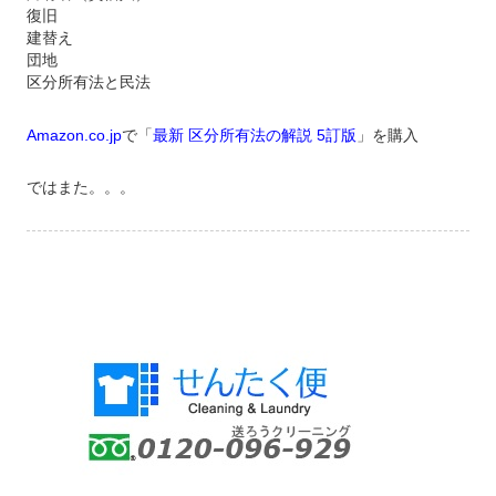
復旧
建替え
団地
区分所有法と民法
Amazon.co.jp
で「
最新 区分所有法の解説 5訂版
」を購入
ではまた。。。