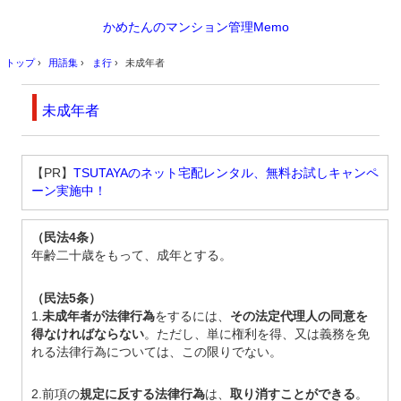
かめたんのマンション管理Memo
トップ
›
用語集
›
ま行
›
未成年者
未成年者
【PR】
TSUTAYAのネット宅配レンタル、無料お試しキャンペ
ーン実施中！
（民法4条）
年齢二十歳をもって、成年とする。
（民法5条）
1.
未成年者が法律行為
をするには、
その法定代理人の同意を
得なければならない
。ただし、単に権利を得、又は義務を免
れる法律行為については、この限りでない。
2.前項の
規定に反する法律行為
は、
取り消すことができる
。