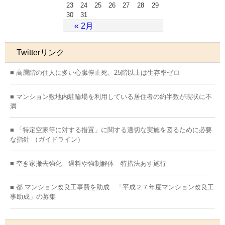
23
24
25
26
27
28
29
30
31
« 2月
Twitterリンク
■ 高層階の住人に多い心臓停止死、25階以上は生存率ゼロ
■ マンション敷地内駐輪場を利用している居住者の約半数が現状に不
満
■ 「特定空家等に対する措置」に関する適切な実施を図るために必要
な指針 （ガイドライン）
■ 空き家撤去強化 過料や強制解体 特措法あす施行
■ 都 マンション改良工事費を助成 「平成２７年度マンション改良工
事助成」の募集